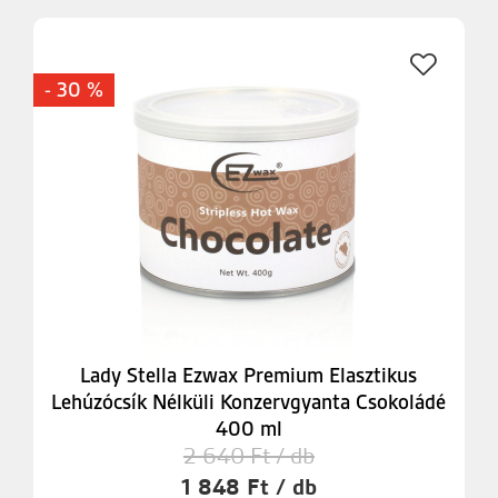
- 30 %
Lady Stella Ezwax Premium Elasztikus
Lehúzócsík Nélküli Konzervgyanta Csokoládé
400 ml
2 640 Ft / db
1 848 Ft / db