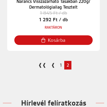
Narancs Visszazárható Tasakban 220gr
Dermatológiailag Tesztelt
1 845 Ft / db
1 292 Ft / db
RAKTÁRON
Kosárba
❰❰
❰
1
2
Hírlevél felíratkozás