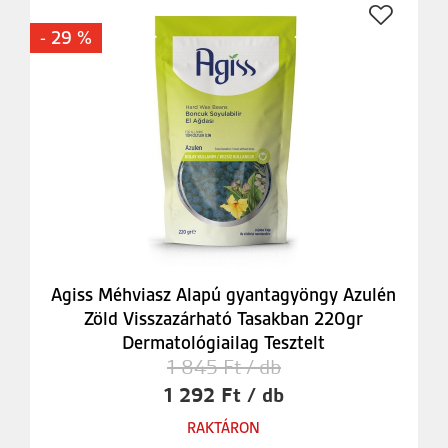
- 29 %
Agiss Méhviasz Alapú gyantagyöngy Azulén
Zöld Visszazárható Tasakban 220gr
Dermatológiailag Tesztelt
1 845 Ft / db
1 292 Ft / db
RAKTÁRON