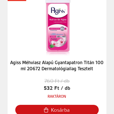
Agiss Méhviasz Alapú Gyantapatron Titán 100
ml 20672 Dermatológiailag Tesztelt
760 Ft / db
532 Ft / db
RAKTÁRON
Kosárba