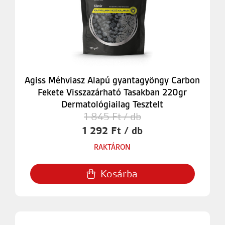
Agiss Méhviasz Alapú gyantagyöngy Carbon
Fekete Visszazárható Tasakban 220gr
Dermatológiailag Tesztelt
1 845 Ft / db
1 292 Ft / db
RAKTÁRON
Kosárba