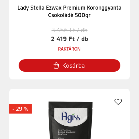
Lady Stella Ezwax Premium Koronggyanta
Csokoládé 500gr
3 456 Ft / db
2 419 Ft / db
RAKTÁRON
Kosárba
- 29 %