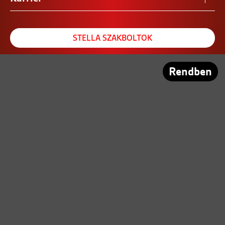
STELLA SZAKBOLTOK
REFERENCIA SZALON
Rendben
PARTNEREINK
Közösségi tér:
© Copyright 2021 - Stella Zrt. Minden jog
fenntartva.