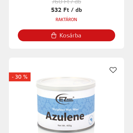
760 Ft / db
532 Ft / db
RAKTÁRON
Kosárba
- 30 %