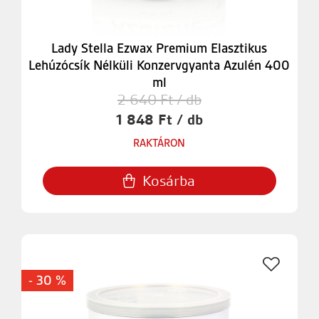
Lady Stella Ezwax Premium Elasztikus
Lehúzócsík Nélküli Konzervgyanta Azulén 400
ml
2 640 Ft / db
1 848 Ft / db
RAKTÁRON
Kosárba
- 30 %