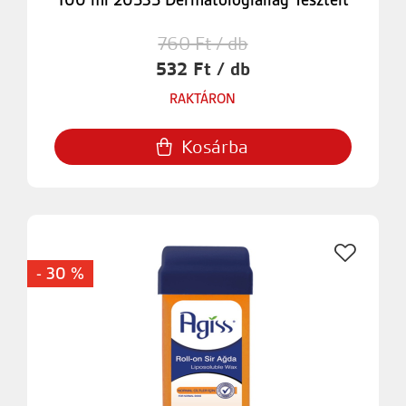
100 ml 20535 Dermatológiailag Tesztelt
760 Ft / db
532 Ft / db
RAKTÁRON
Kosárba
- 30 %