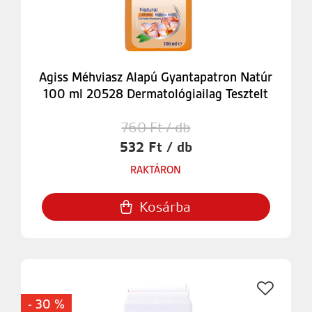
Agiss Méhviasz Alapú Gyantapatron Natúr
100 ml 20528 Dermatológiailag Tesztelt
760 Ft / db
532 Ft / db
RAKTÁRON
Kosárba
- 30 %