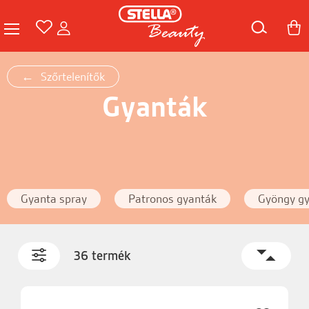
Szőrtelenítők
Gyanták
Gyanta spray
Patronos gyanták
Gyöngy g
36 termék