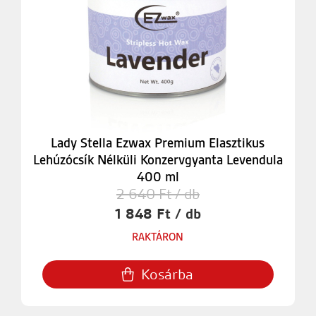
Lady Stella Ezwax Premium Elasztikus
Lehúzócsík Nélküli Konzervgyanta Levendula
400 ml
2 640 Ft / db
1 848 Ft / db
RAKTÁRON
Kosárba