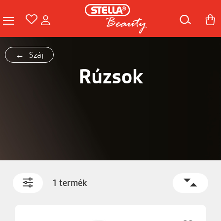
Száj
Rúzsok
1 termék