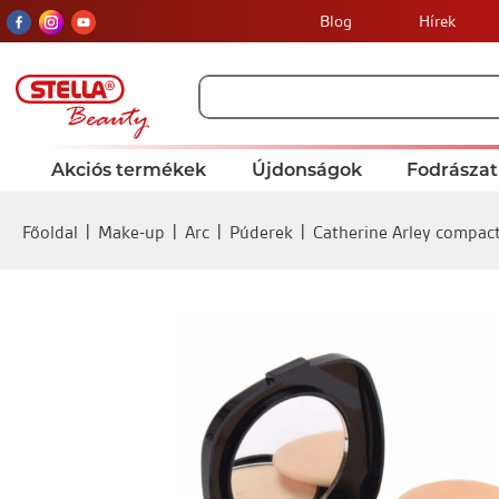
Blog
Hírek
Akciós termékek
Újdonságok
Fodrászat
Főoldal
Make-up
Arc
Púderek
Catherine Arley compac