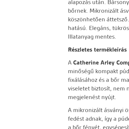
alapozás után. Bársonyo
bőrnek. Mikronizált ás
köszönhetően áttetsző.
hatású. Elegáns, tükrös
Illatanyag mentes.
Részletes termékleírás
A
Catherine Arley Com
minőségű kompakt púder
fixálásához és a bőr ma
viseletet biztosít, nem 
megjelenést nyújt.
A mikronizált ásványi ö
fedést adnak, így a púd
a bőr fényét, egységesít