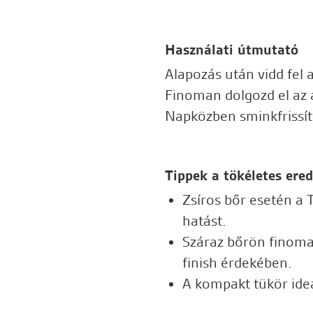
Használati útmutató
Alapozás után vidd fel 
Finoman dolgozd el az a
Napközben sminkfrissít
Tippek a tökéletes er
Zsíros bőr esetén a 
hatást.
Száraz bőrön finoma
finish érdekében.
A kompakt tükör ide