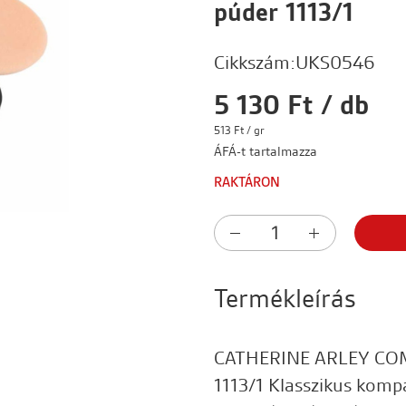
púder 1113/1
Cikkszám:
UKS0546
5 130 Ft / db
513 Ft / gr
ÁFÁ-t tartalmazza
RAKTÁRON
Termékleírás
CATHERINE ARLEY CO
1113/1 Klasszikus kompa