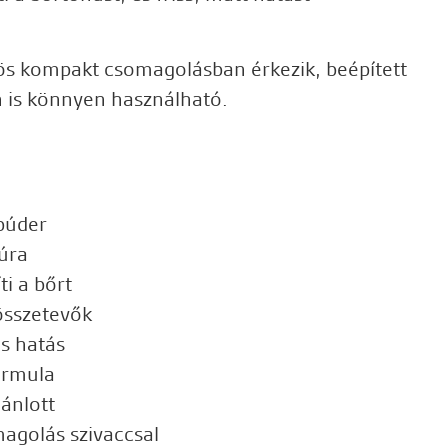
ös kompakt csomagolásban érkezik, beépített
n is könnyen használható.
púder
úra
ti a bőrt
összetevők
s hatás
ormula
ánlott
magolás szivaccsal