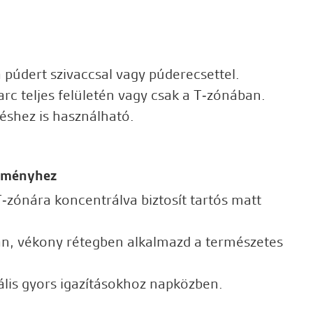
a púdert szivaccsal vagy púderecsettel.
rc teljes felületén vagy csak a T‑zónában.
éshez is használható.
edményhez
T‑zónára koncentrálva biztosít tartós matt
n, vékony rétegben alkalmazd a természetes
ális gyors igazításokhoz napközben.