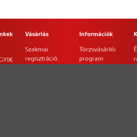
inkek
Vásárlás
Információk
K
Szakmai
Törzsvásárlói
É
regisztráció
program
r
 GYIK
á
Általános
Hirdessen
szerződési
velünk
B
feltételek
p
Impresszum
Fizetési
Adatvédelem
információk
Jogi nyilatkozat
Szállítási
információk
Elállás a