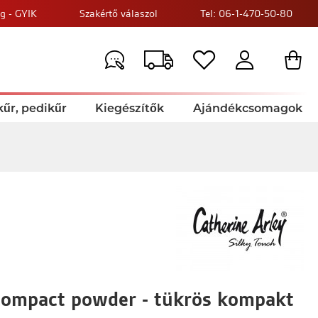
g - GYIK
Szakértő válaszol
Tel: 06-1-470-50-80
űr, pedikűr
Kiegészítők
Ajándékcsomagok
 compact powder - tükrös kompakt