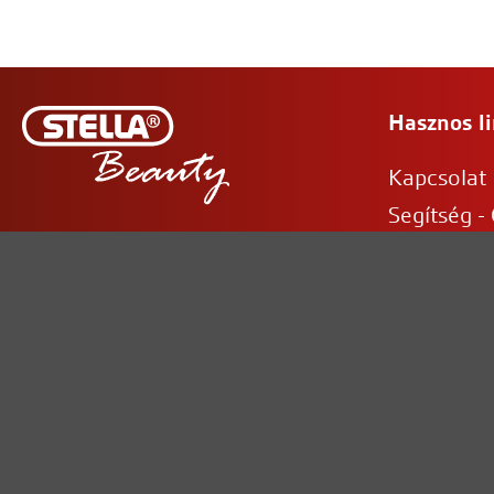
Hasznos l
Kapcsolat
Segítség -
Fodrászkellékek, Kozmetikai
Rólunk
termékek webáruháza
Ügyfélszolgálat:
06-1-470-50-80
info@stellart.hu