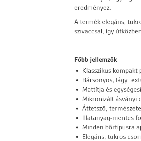
eredményez.
A termék elegáns, tükr
szivaccsal, így útközbe
Főbb jellemzők
Klasszikus kompakt 
Bársonyos, lágy text
Mattítja és egységesí
Mikronizált ásványi 
Áttetsző, természete
Illatanyag‑mentes f
Minden bőrtípusra aj
Elegáns, tükrös cso