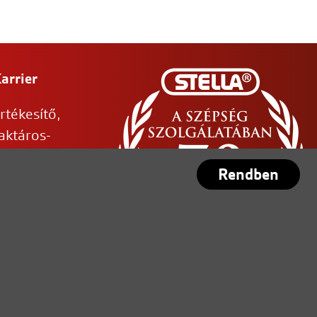
arrier
rtékesítő,
aktáros-
rukiadó
Rendben
olti eladó,
énztáros