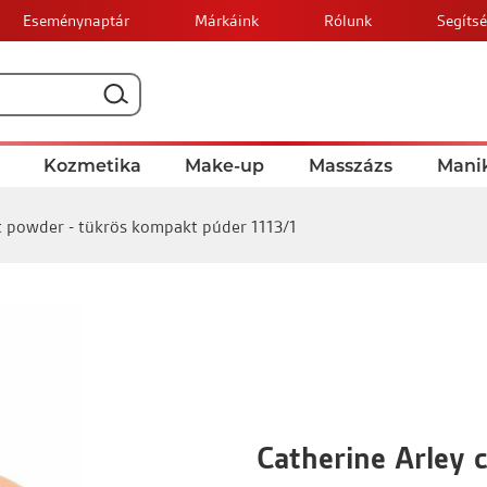
Eseménynaptár
Márkáink
Rólunk
Segítsé
Kozmetika
Make-up
Masszázs
Manik
t powder - tükrös kompakt púder 1113/1
Catherine Arley