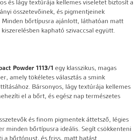
s és lágy textúrája kellemes viseletet biztosít a
ványi összetevőinek, és pigmentjeinek
 Minden bőrtípusra ajánlott, láthatóan matt
 kiszerelésben kapható szivaccsal együtt.
pact Powder 1113/1
egy klasszikus, magas
, amely tökéletes választás a smink
ttításához. Bársonyos, lágy textúrája kellemes
nehezíti el a bőrt, és egész nap természetes
sszetevők és finom pigmentek áttetsző, légies
er minden bőrtípusra ideális. Segít csökkenteni
i a bőrtónust, és friss, matt hatást