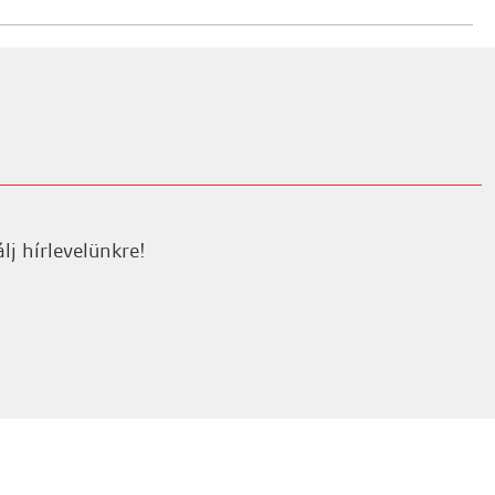
ékeléshez.
lj hírlevelünkre!