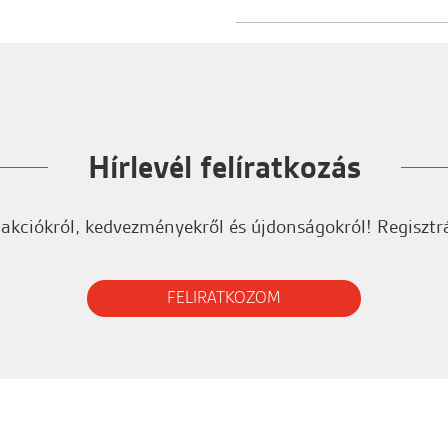
Jelentkezzen be az ért
Hírlevél felíratkozás
 akciókról, kedvezményekről és újdonságokról! Regisztrá
FELIRATKOZOM