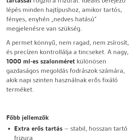
tartással
rögzíti a frizurát. Ideális befejező
lépés minden hajtípushoz, amikor tartós,
fényes, enyhén „nedves hatású”
megjelenésre van szükség.
A permet könnyű, nem ragad, nem zsírosít,
és precízen kontrollálja a tincseket. A nagy,
1000 ml-es szalonméret
különösen
gazdaságos megoldás fodrászok számára,
akik napi szinten használnak erős fixáló
terméket.
Főbb jellemzők
Extra erős tartás
– stabil, hosszan tartó
frizura