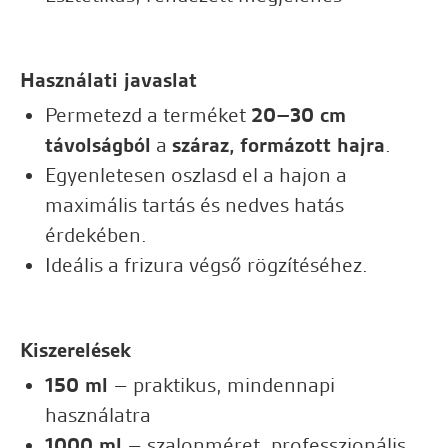
Használati javaslat
Permetezd a terméket
20–30 cm
távolságból
a
száraz, formázott hajra
.
Egyenletesen oszlasd el a hajon a
maximális tartás és nedves hatás
érdekében.
Ideális a frizura végső rögzítéséhez.
Kiszerelések
150 ml
– praktikus, mindennapi
használatra
1000 ml
– szalonméret, professzionális