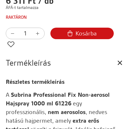
6 311 Ft / db
ÁFÁ-t tartalmazza
RAKTÁRON
Kosárba
Termékleírás
Részletes termékleírás
A
Subrina Professional Fix Non-aerosol
Hajspray 1000 ml 61226
egy
professzionális,
nem aerosolos
, nedves
hatású hajpermet, amely
extra erős