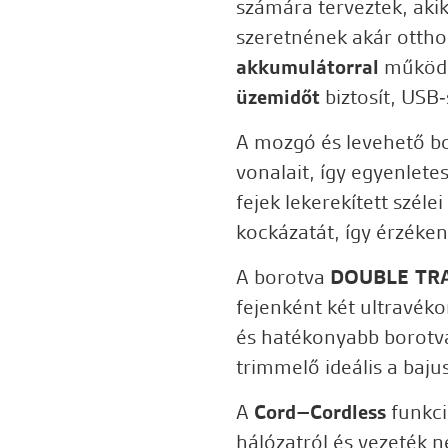
számára terveztek, akik
szeretnének akár ottho
akkumulátorral
működik
üzemidőt
biztosít, USB‑
A mozgó és levehető bo
vonalait, így egyenlete
fejek lekerekített széle
kockázatát, így érzéke
A borotva
DOUBLE TR
fejenként két ultravék
és hatékonyabb borotvál
trimmelő ideális a baju
A
Cord–Cordless
funkci
hálózatról és vezeték 