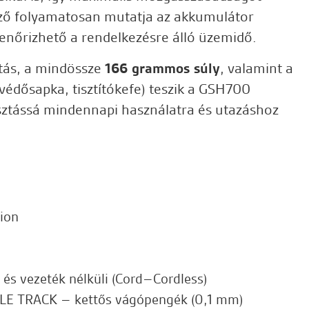
elző folyamatosan mutatja az akkumulátor
llenőrizhető a rendelkezésre álló üzemidő.
tás, a mindössze
166 grammos súly
, valamint a
védősapka, tisztítókefe) teszik a GSH700
sztássá mindennapi használatra és utazáshoz
‑ion
és vezeték nélküli (Cord–Cordless)
E TRACK – kettős vágópengék (0,1 mm)