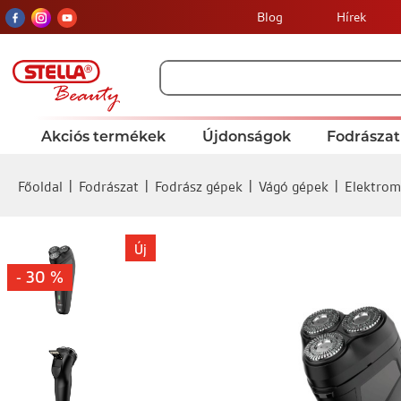
Blog
Hírek
Akciós termékek
Újdonságok
Fodrászat
Főoldal
Fodrászat
Fodrász gépek
Vágó gépek
Elektrom
Új
- 30 %