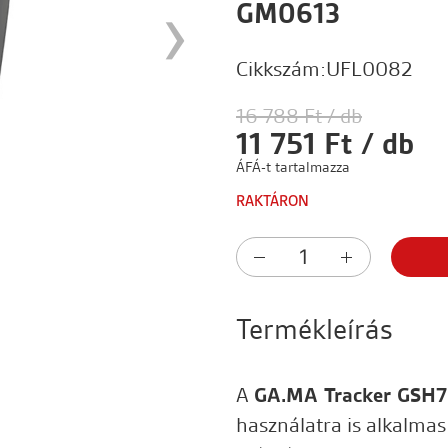
›
GM0613
Cikkszám:
UFL0082
16 788 Ft / db
11 751 Ft / db
ÁFÁ-t tartalmazza
RAKTÁRON
Termékleírás
A
GA.MA Tracker GSH
használatra is alkalmas