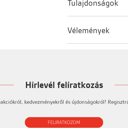
Tulajdonságok
Márka:
Ga.Ma
Vélemények
Jelentkezzen be az ért
Hírlevél felíratkozás
 akciókról, kedvezményekről és újdonságokról! Regisztrá
FELIRATKOZOM