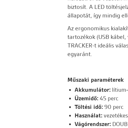
biztosít. A LED töltésj
állapotát, így mindig e
Az ergonomikus kialakí
tartozékok (USB kábel, 
TRACKER-t ideális vála
egyaránt.
Műszaki paraméterek
Akkumulátor:
lítium
Üzemidő:
45 perc
Töltési idő:
90 perc
Használat:
vezetékes 
Vágórendszer:
DOUBL