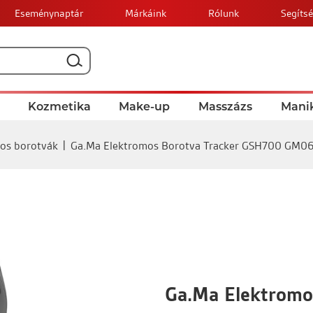
Eseménynaptár
Márkáink
Rólunk
Segítsé
Kozmetika
Make-up
Masszázs
Manik
os borotvák
Ga.Ma Elektromos Borotva Tracker GSH700 GM0
Ga.Ma Elektromo