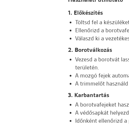
1. Előkészítés
Töltsd fel a készüléke
Ellenőrizd a borotvafe
Válaszd ki a vezetéke
2. Borotválkozás
Vezesd a borotvát las
területén.
A mozgó fejek automat
A trimmelőt használd
3. Karbantartás
A borotvafejeket hasz
A védősapkát helyezd 
Időnként ellenőrizd a