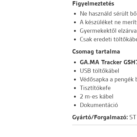
Figyelmeztetés
Ne használd sérült bő
A készüléket ne merít
Gyermekektől elzárva
Csak eredeti töltőkábe
Csomag tartalma
GA.MA Tracker GSH7
USB töltőkábel
Védősapka a pengék b
Tisztítókefe
2 m-es kábel
Dokumentáció
Gyártó/Forgalmazó:
ST