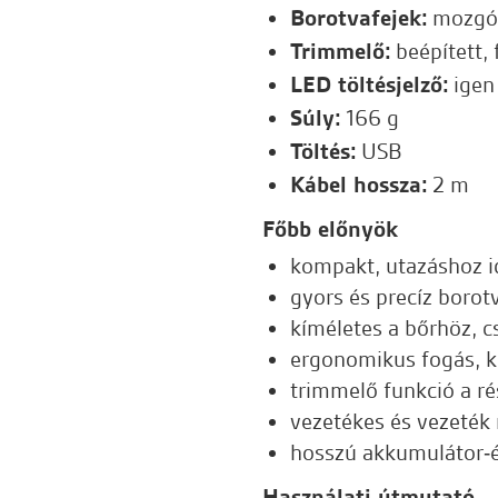
Borotvafejek:
mozgó 
Trimmelő:
beépített, 
LED töltésjelző:
igen
Súly:
166 g
Töltés:
USB
Kábel hossza:
2 m
Főbb előnyök
kompakt, utazáshoz id
gyors és precíz borot
kíméletes a bőrhöz, cs
ergonomikus fogás, k
trimmelő funkció a r
vezetékes és vezeték
hosszú akkumulátor‑é
Használati útmutató