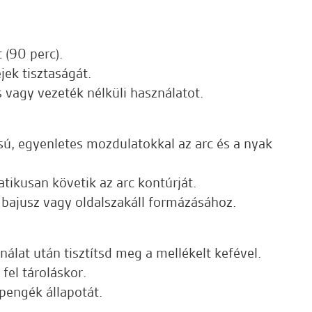
t (90 perc).
jek tisztaságát.
s vagy vezeték nélküli használatot.
sú, egyenletes mozdulatokkal az arc és a nyak
ikusan követik az arc kontúrját.
 bajusz vagy oldalszakáll formázásához.
nálat után tisztítsd meg a mellékelt kefével.
fel tároláskor.
 pengék állapotát.