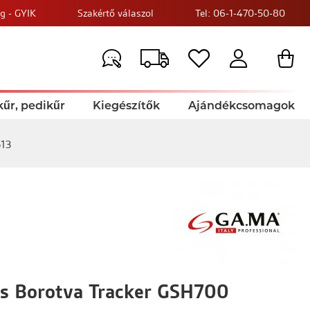
g - GYIK
Szakértő válaszol
Tel: 06-1-470-50-80
űr, pedikűr
Kiegészítők
Ajándékcsomagok
613
s Borotva Tracker GSH700