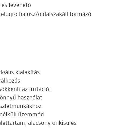
és levehető
felugró bajusz/oldalszakáll formázó
eális kialakítás
válkozás
ökkenti az irritációt
önnyű használat
észletmunkákhoz
 nélküli üzemmód
lettartam, alacsony önkisülés