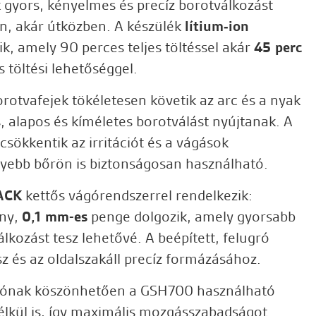
 gyors, kényelmes és precíz borotválkozást
n, akár útközben. A készülék
lítium‑ion
, amely 90 perces teljes töltéssel akár
45 perc
s töltési lehetőséggel.
rotvafejek tökéletesen követik az arc és a nyak
s, alapos és kíméletes borotválást nyújtanak. A
i csökkentik az irritációt és a vágások
nyebb bőrön is biztonságosan használható.
ACK
kettős vágórendszerrel rendelkezik:
ony,
0,1 mm-es
penge dolgozik, amely gyorsabb
kozást tesz lehetővé. A beépített, felugró
sz és az oldalszakáll precíz formázásához.
ónak köszönhetően a GSH700 használható
nélkül is, így maximális mozgásszabadságot