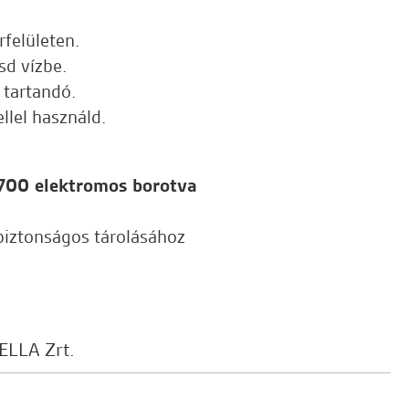
rfelületen.
sd vízbe.
 tartandó.
llel használd.
00 elektromos borotva
iztonságos tárolásához
ELLA Zrt.