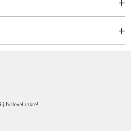
ékeléshez.
lj hírlevelünkre!